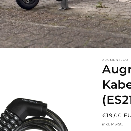
AUGMENTECO
Aug
Kabe
(ES2
Normaler
€19,00 E
Preis
inkl. MwSt.