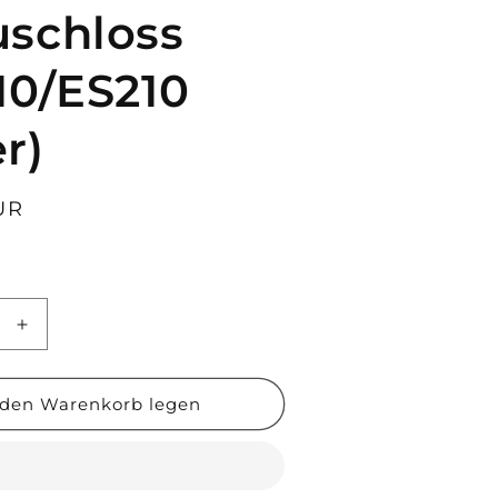
schloss
10/ES210
r)
UR
e
Erhöhe
die
Menge
für
 den Warenkorb legen
oss
Akkuschloss
ES210
(ES210/ES210
Super)