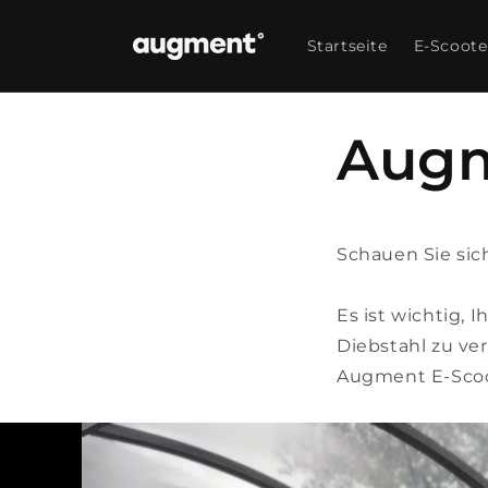
Direkt
zum
Inhalt
Startseite
E-Scoote
Augm
Schauen Sie sic
Es ist wichtig,
Diebstahl zu ve
Augment E-Scoo