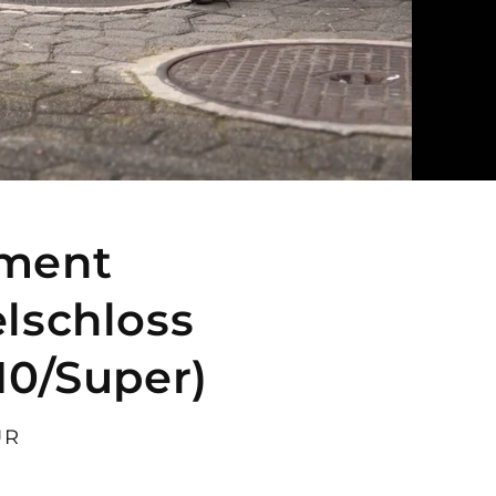
ment
lschloss
10/Super)
UR