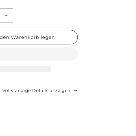
e
Erhöhe
die
Menge
für
 den Warenkorb legen
Augment
loss
Kabelschloss
uper)
(ES210/Super)
Vollständige Details anzeigen