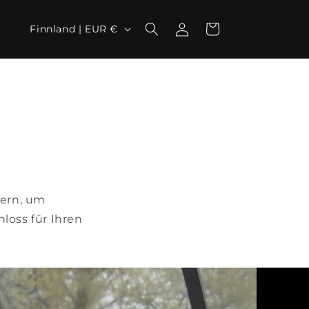
L
Einloggen
Warenkorb
Finnland | EUR €
a
n
d
/
R
e
g
i
hern, um
o
loss für Ihren
n