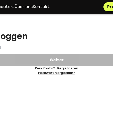
cooters
Über uns
Kontakt
Pr
loggen
l
Weiter
Kein Konto?
Registrieren
Passwort vergessen?