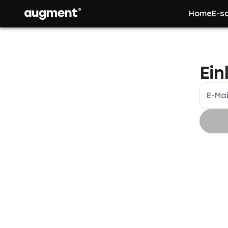
Navigated to App | augment.eco
Home
E-s
Ein
E-Mai