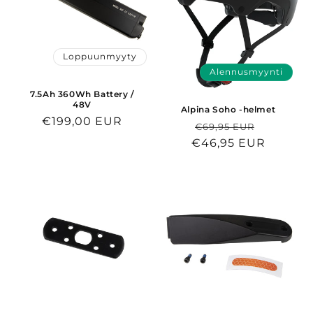
Loppuunmyyty
Alennusmyynti
7.5Ah 360Wh Battery /
48V
Alpina Soho -helmet
Normaalihinta
€199,00 EUR
Normaalihinta
Alennus
€69,95 EUR
€46,95 EUR