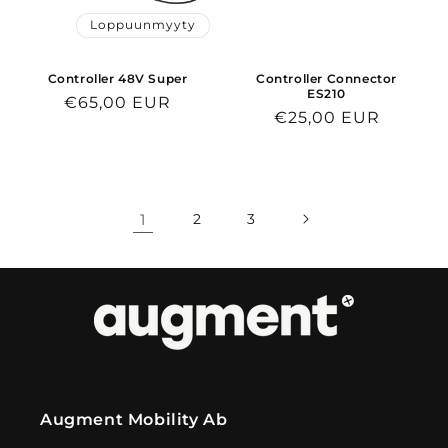
Loppuunmyyty
Controller 48V Super
Controller Connector
ES210
Normaalihinta
€65,00 EUR
Normaalihinta
€25,00 EUR
1
2
3
Augment Mobility Ab