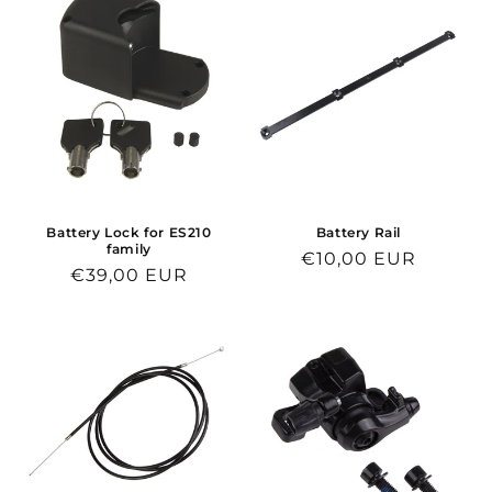
Battery Lock for ES210
Battery Rail
family
Normaalihinta
€10,00 EUR
Normaalihinta
€39,00 EUR