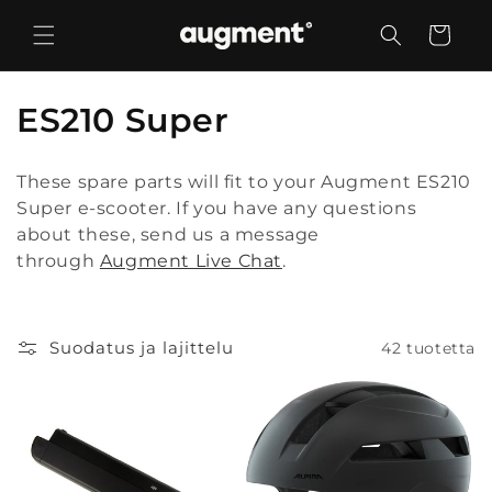
Ohita ja
siirry
Ostoskori
sisältöön
K
ES210 Super
o
These spare parts will fit to your Augment ES210
k
Super e-scooter. If you have any questions
about these, send us a message
o
through
Augment Live Chat
.
e
l
Suodatus ja lajittelu
42 tuotetta
m
a
: