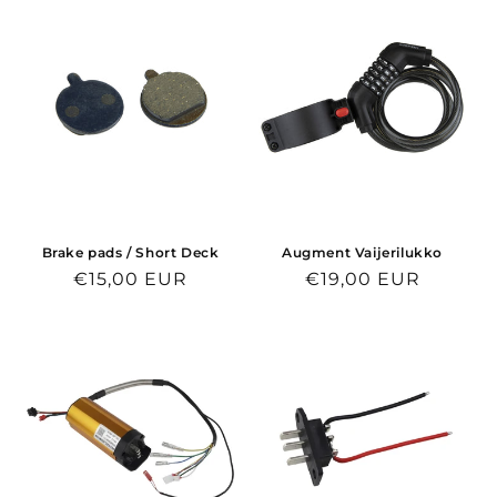
Brake pads / Short Deck
Augment Vaijerilukko
Normaalihinta
€15,00 EUR
Normaalihinta
€19,00 EUR